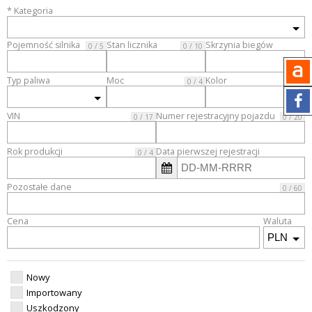
* Kategoria
Pojemność silnika
Stan licznika
Skrzynia biegów
0 / 5
0 / 10
Typ paliwa
Moc
Kolor
0 / 4
VIN
Numer rejestracyjny pojazdu
0 / 17
0 / 20
Rok produkcji
Data pierwszej rejestracji
0 / 4
Pozostałe dane
0 / 60
Cena
Waluta
Nowy
Importowany
Uszkodzony