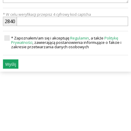
* W celu weryfikacji przepisz 4 cyfrowy kod captcha
2
8
4
0
* Zapoznałem/am się i akceptuję
Regulamin
, a także
Politykę
Prywatności
, zawierającą postanowienia informujące o fakcie i
zakresie przetwarzania danych osobowych
Wyślij