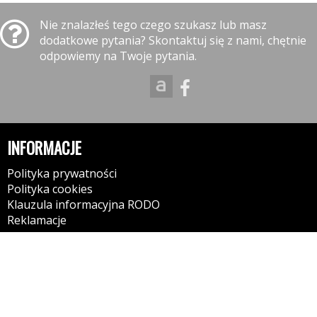
Nie znalazłeś tego czego szukasz lub masz
dodatkowe pytania? Skontaktuj się z nami, chętnie
odpowiemy na Twoje pytania.
INFORMACJE
Polityka prywatności
Polityka cookies
Klauzula informacyjna RODO
Reklamacje
GODZINY OTWARCIA
09:00-17:00 - Poniedziałek
09:00-17:00 - Wtorek
09:00-17:00- Środa