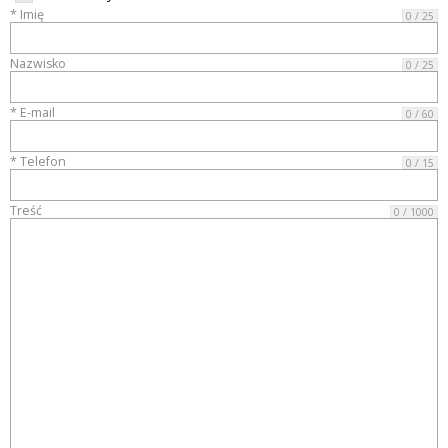
* Imię
0 / 25
Nazwisko
0 / 25
EWCARS.PL
* E-mail
0 / 60
* Telefon
0 / 15
Treść
0 / 1000