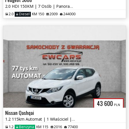
2.0 HDI 150KM | 7 Osób | Panorama | Head-Up | Kamera | Navi
2.0
Diesel
KM 150
2009
244000
43 600
PLN
Nissan Qashqai
1.2 115km Automat | 1 Właściciel | 77 tys. km | Kamera | OPŁACONY|
1.2
Benzyna
KM 115
2016
77400