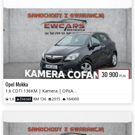
30 900
PLN
Opel Mokka
1.6 CDTI 136KM | Kamera | OPŁACONY | Navi | Hak 1500kg
1.6
Diesel
KM 136
2015
164000