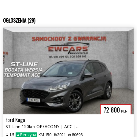
OGŁOSZENIA (29)
72 800
PLN
Ford Kuga
ST-Line 150km OPŁACONY | ACC | HUD | Full LED 2xKamera
1.5
Benzyna
KM 150
2021
80698