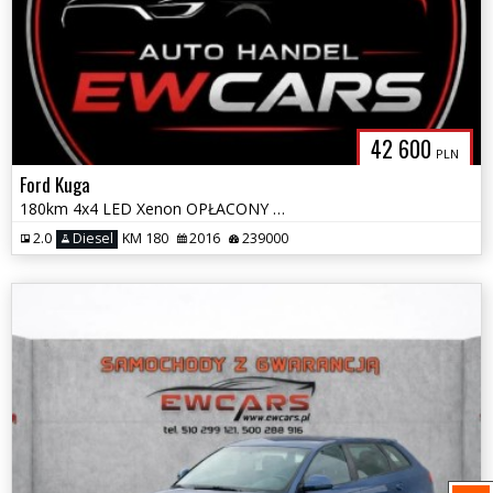
42 600
PLN
Ford Kuga
180km 4x4 LED Xenon OPŁACONY Kamera EL.Kpala Asystent Parkowania
2.0
Diesel
KM 180
2016
239000