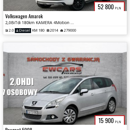
52 800
PLN
Volkswagen Amarok
2,0BiTdi 180km KAMERA 4Motion OPŁACONY Android Auto SUBOFER Focal Ibus
2.0
Diesel
KM 180
2014
279000
15 900
PLN
Peugeot 5008