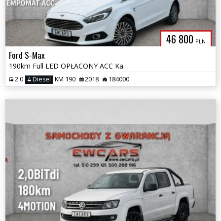
46 800
PLN
Ford S-Max
190km Full LED OPŁACONY ACC Kamera TITANIUM 1 Właściciel
2.0
Diesel
KM 190
2018
184000