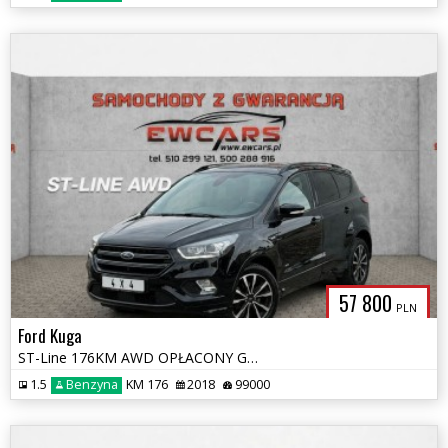
57 800
PLN
Ford Kuga
ST-Line 176KM AWD OPŁACONY Gwarancja 12 m-cy LED BI-Xenon KAMERA
1.5
Benzyna
KM 176
2018
99000