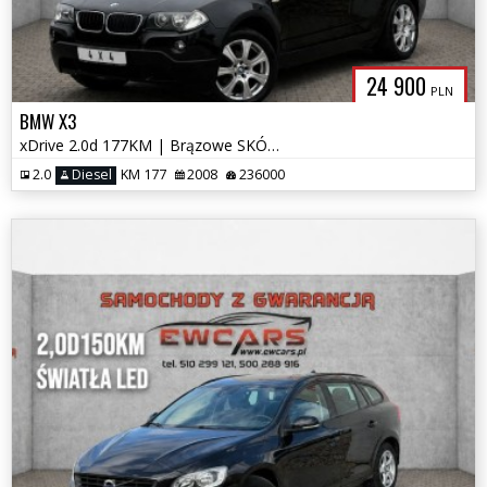
24 900
PLN
BMW X3
xDrive 2.0d 177KM | Brązowe SKÓRY | 18" | OPŁACONY | Klimatronic
2.0
Diesel
KM 177
2008
236000