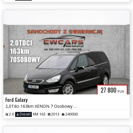
27 800
PLN
Ford Galaxy
2,0Tdci 163km XENON 7 Osobowy OPŁACONY Panorama ALCANTARA Titanium
2.0
Diesel
KM 163
2013
240000