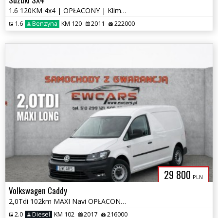
1.6 120KM 4x4 | OPŁACONY | Klimatronic | 2 Komplety Kół
1.6
Benzyna
KM 120
2011
222000
29 800
PLN
Volkswagen Caddy
2,0Tdi 102km MAXI Navi OPŁACONY Klimatronik Czujniki Parkowania
2.0
Diesel
KM 102
2017
216000