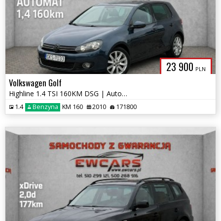
23 900
PLN
Volkswagen Golf
Highline 1.4 TSI 160KM DSG | Automat | Navi | 17" | Zarejestrowany
1.4
Benzyna
KM 160
2010
171800