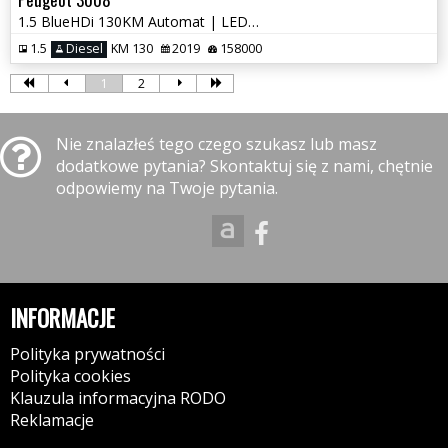
1.5 BlueHDi 130KM Automat | LED | Navi | Android Auto | ZAREJESTROWANY
1.5
Diesel
KM 130
2019
158000
1
2
Nie znalazłeś tego czego szukasz lub masz
dodatkowe pytania? Skontaktuj się z nami, chętnie
odpowiemy na Twoje pytania.
INFORMACJE
Polityka prywatności
Polityka cookies
Klauzula informacyjna RODO
Reklamacje