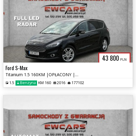
43 800
PLN
Ford S-Max
Titanium 1.5 160KM |OPŁACONY | Full LED | Radar | Alcantara
1.5
Benzyna
KM 160
2016
177102