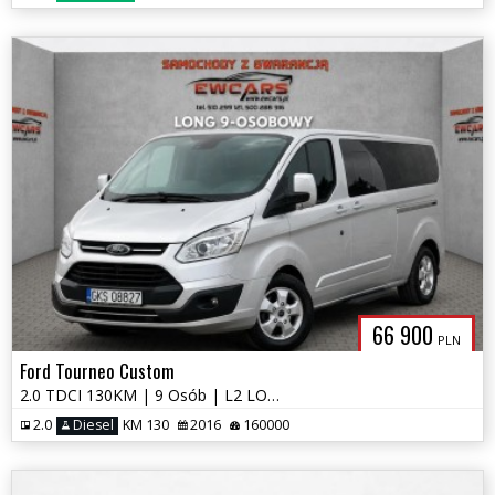
66 900
PLN
Ford Tourneo Custom
2.0 TDCI 130KM | 9 Osób | L2 LONG LIMITED | Kamera | Navi | Hak
2.0
Diesel
KM 130
2016
160000