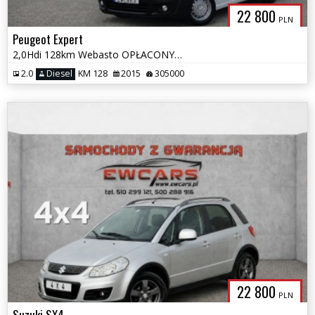
22 800
PLN
Peugeot Expert
2,0Hdi 128km Webasto OPŁACONY Klima HAK 1 WŁAŚCICIEL
2.0
Diesel
KM 128
2015
305000
22 800
PLN
Suzuki SX4