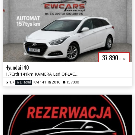
37 890
PLN
Hyundai i40
1,7Crdi 141km KAMERA Led OPŁACONY Navi
1.7
Diesel
KM 141
2016
157000