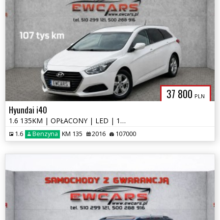
37 800
PLN
Hyundai i40
1.6 135KM | OPŁACONY | LED | 107tys km Serwisowany 2 Komplety KÓŁ
1.6
Benzyna
KM 135
2016
107000
EWCARS.PL