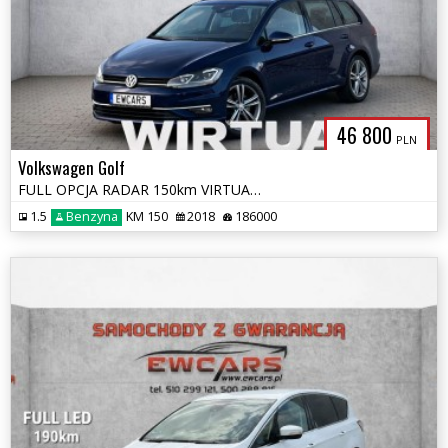
46 800
PLN
Volkswagen Golf
FULL OPCJA RADAR 150km VIRTUAL Led OPŁACONY Kamera Panorama BI-Xenon
1.5
Benzyna
KM 150
2018
186000