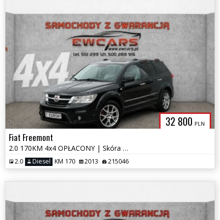
32 800
PLN
Fiat Freemont
2.0 170KM 4x4 OPŁACONY | Skóra | Kamera | Navi | 7 Osobowy
2.0
Diesel
KM 170
2013
215046