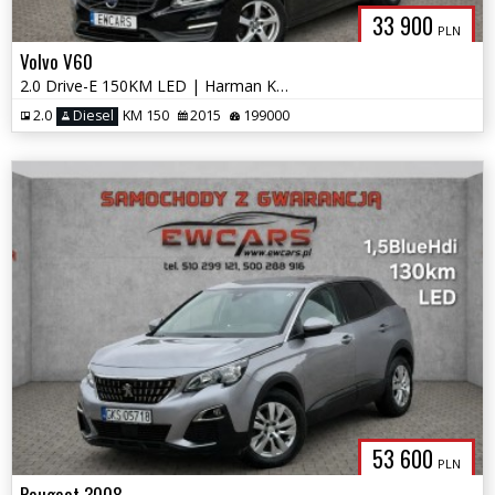
33 900
PLN
Volvo V60
2.0 Drive-E 150KM LED | Harman Kardon | BLIS | City Safety | OPŁACONY
2.0
Diesel
KM 150
2015
199000
53 600
PLN
Peugeot 3008