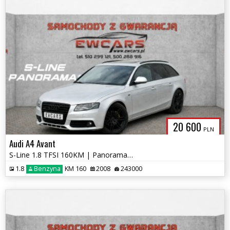
20 600
PLN
Audi A4 Avant
S-Line 1.8 TFSI 160KM | Panorama | Bi-Xenon | LED | 19" | OPŁACONY
1.8
Benzyna
KM 160
2008
243000