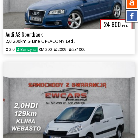
24 800
PLN
Audi A3 Sportback
2,0 200km S-Line OPŁACONY Led BI-Xenon Sportback ALCANTARA
2.0
Benzyna
KM 200
2009
231000